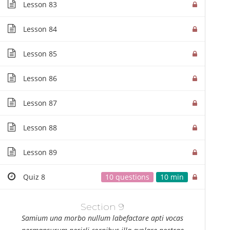
Lesson 83
Sampl
Lesson 84
Home
/
Courses
/ Sample course
Lesson 85
Lesson 86
Lesson 87
Lesson 88
Lesson 89
Quiz 8
10 questions
10 min
Section 9
Samium una morbo nullum labefactare apti vocas