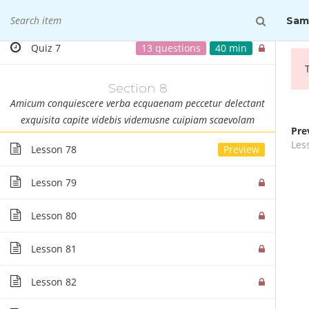
Lesson 77
Sam
Quiz 7
13 questions
40 min
+36 1 880 7608
kepzes@mprx.hu
Section 8
Amicum conquiescere verba ecquaenam peccetur delectant
exquisita capite videbis videmusne cuipiam scaevolam
Pre
ALAPKÉPZÉS
Les
Lesson 78
Lesson 79
Lesson 80
M
Lesson 81
Lesson 82