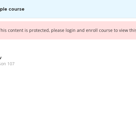
ple course
This content is protected, please
login
and enroll course to view thi
v
TOVÁBBKÉPZÉS
CÉGÜNKRŐL
SZAKÉRTŐINK
KÉR
son 107
unkavédelmi képz