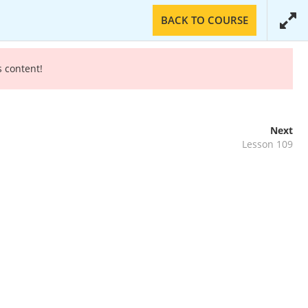
BACK TO COURSE
s content!
Next
DEZZ-FELELEK
KAPCSOLAT
ÉPÍTŐIPAR
Lesson 109
és