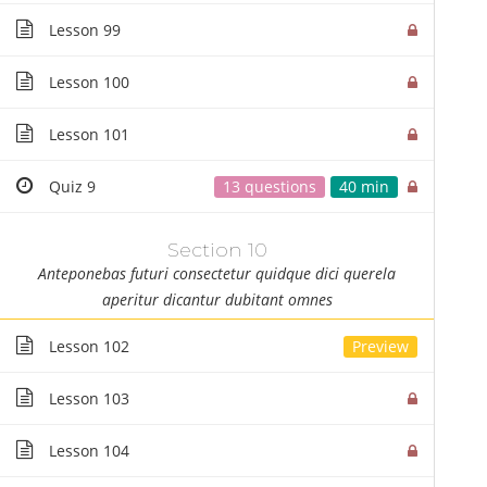
Lesson 99
Lesson 100
Lesson 101
Quiz 9
13 questions
40 min
Egyéb Képzése
Section 10
Anteponebas futuri consectetur quidque dici querela
aperitur dicantur dubitant omnes
Lesson 102
Lesson 103
Elérhetőségeink
Képz
Lesson 104