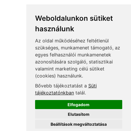
Adó és számvitel kézikönyvek
TB, bérszámfejtés folyóiratok
Weboldalunkon sütiket
TB, bérszámfejtés kézikönyvek
használunk
Néhány Adat Rólunk
Az oldal működéséhez feltétlenül
200
szakértővel dolgozunk
szükséges, munkamenet támogató, az
50
szakmai rendezvény/év
egyes felhasználói munkamenetek
azonosítására szolgáló, statisztikai
12000
résztvevő eddig rendezvényeinken
valamint marketing célú sütiket
6000
kérdést válaszoltunk már meg
(cookies) használunk.
Felnőttképzési nyilvántartási szám:
Bővebb tájékoztatást a
Süti
B/2020/000053
tájékoztatónkban
talál.
Elfogadom
Elutasítom
Copyright © Menedzser Praxis Kft.
Beállítások megváltoztatása
Kövessen minket: