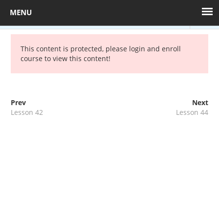
BACK TO COURSE
Sample course
This content is protected, please
login
and enroll
course to view this content!
+36 1 880 7608
kepzes@mprx.hu
40 min
Prev
Next
Toggl
Lesson 42
Lesson 44
navig
Munkavédelmi
képzés