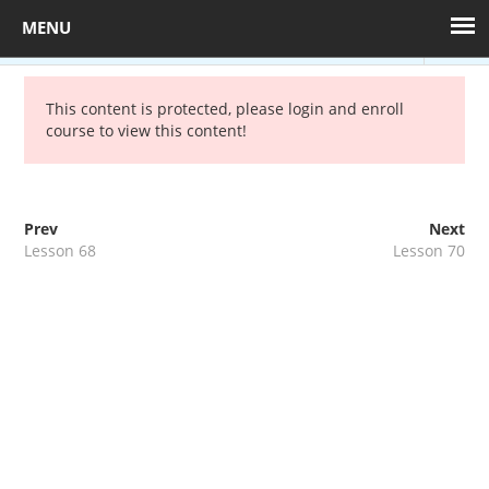
BACK TO COURSE
Sample course
This content is protected, please
login
and enroll
course to view this content!
+36 1 880 7608
kepzes@mprx.hu
50 min
Prev
Next
Toggl
Lesson 68
Lesson 70
navig
Munkavédelmi
képzés