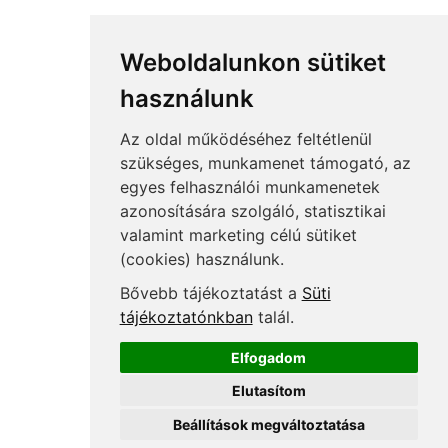
Adó és számvitel kézikönyvek
TB, bérszámfejtés folyóiratok
Weboldalunkon sütiket
TB, bérszámfejtés kézikönyvek
használunk
Néhány Adat Rólunk
Az oldal működéséhez feltétlenül
200
szakértővel dolgozunk
szükséges, munkamenet támogató, az
50
szakmai rendezvény/év
egyes felhasználói munkamenetek
azonosítására szolgáló, statisztikai
12000
résztvevő eddig rendezvényeinken
valamint marketing célú sütiket
6000
kérdést válaszoltunk már meg
(cookies) használunk.
Felnőttképzési nyilvántartási szám:
Bővebb tájékoztatást a
Süti
B/2020/000053
tájékoztatónkban
talál.
Elfogadom
Elutasítom
Copyright © Menedzser Praxis Kft.
Beállítások megváltoztatása
40 min
Kövessen minket: