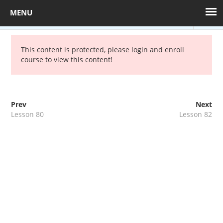
BACK TO COURSE
Sample course
This content is protected, please
login
and enroll
course to view this content!
+36 1 880 7608
kepzes@mprx.hu
50 min
Prev
Next
Toggl
Lesson 80
Lesson 82
navig
Munkavédelmi
képzés