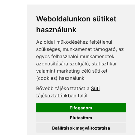
Adó és számvitel kézikönyvek
TB, bérszámfejtés folyóiratok
Weboldalunkon sütiket
TB, bérszámfejtés kézikönyvek
használunk
Néhány Adat Rólunk
Az oldal működéséhez feltétlenül
200
szakértővel dolgozunk
szükséges, munkamenet támogató, az
50
szakmai rendezvény/év
egyes felhasználói munkamenetek
azonosítására szolgáló, statisztikai
12000
résztvevő eddig rendezvényeinken
valamint marketing célú sütiket
6000
kérdést válaszoltunk már meg
(cookies) használunk.
Felnőttképzési nyilvántartási szám:
Bővebb tájékoztatást a
Süti
B/2020/000053
tájékoztatónkban
talál.
Elfogadom
Elutasítom
Copyright © Menedzser Praxis Kft.
Beállítások megváltoztatása
40 min
Kövessen minket: